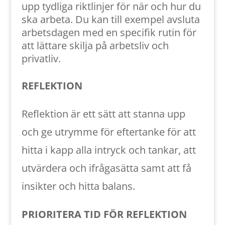
upp tydliga riktlinjer för när och hur du
ska arbeta. Du kan till exempel avsluta
arbetsdagen med en specifik rutin för
att lättare skilja på arbetsliv och
privatliv.
REFLEKTION
Reflektion är ett sätt att stanna upp
och ge utrymme för eftertanke för att
hitta i kapp alla intryck och tankar, att
utvärdera och ifrågasätta samt att få
insikter och hitta balans.
PRIORITERA TID FÖR REFLEKTION