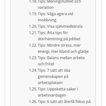
Tips: Meningsfullhet och
variation
Tips: Våga agera vid
mobbning
Tips: Visa självmedkänsla
Tips: Åtta tips för
återhämtning på jobbet
Tips: Mindre stress, mer
energi, mer bland och glädje
Tips: Balans mellan arbete
och fritid
Tips: 7 sätt att öka
gemenskapen på
arbetsplatsen
Tips: Uppskatta saker i
arbetsvardagen
Tips: 6 sätt att återfå fokus på