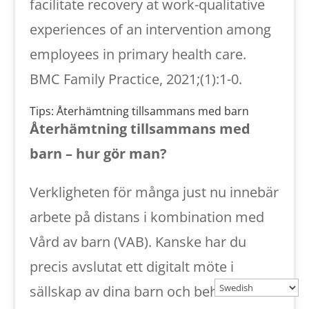
facilitate recovery at work-qualitative
experiences of an intervention among
employees in primary health care.
BMC Family Practice, 2021;(1):1-0.
Tips: Återhämtning tillsammans med barn
Återhämtning tillsammans med
barn – hur gör man?
Verkligheten för många just nu innebär
arbete på distans i kombination med
Vård av barn (VAB). Kanske har du
precis avslutat ett digitalt möte i
sällskap av dina barn och behöver en