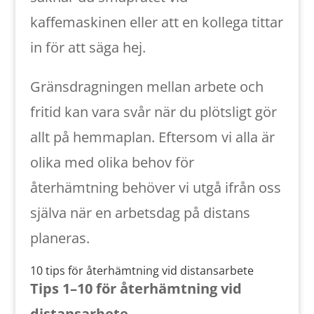
kaffemaskinen eller att en kollega tittar
in för att säga hej.
Gränsdragningen mellan arbete och
fritid kan vara svår när du plötsligt gör
allt på hemmaplan. Eftersom vi alla är
olika med olika behov för
återhämtning behöver vi utgå ifrån oss
själva när en arbetsdag på distans
planeras.
10 tips för återhämtning vid distansarbete
Tips 1–10 för återhämtning vid
distansarbete