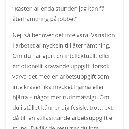
”Rasten är enda stunden jag kan få
återhämtning på jobbet”
Nej, så behöver det inte vara. Variation
i arbetet är nyckeln till återhämtning.
Om du har gjort en intellektuellt eller
emotionellt krävande uppgift, försök
varva det med en arbetsuppgift som
inte kräver lika mycket hjärna eller
hjärta – något mer rutinmässigt. Om
du i stället känner dig fysiskt trött, byt
då till en stillasittande arbetsuppgift en
stund. Då får de resurser du inte