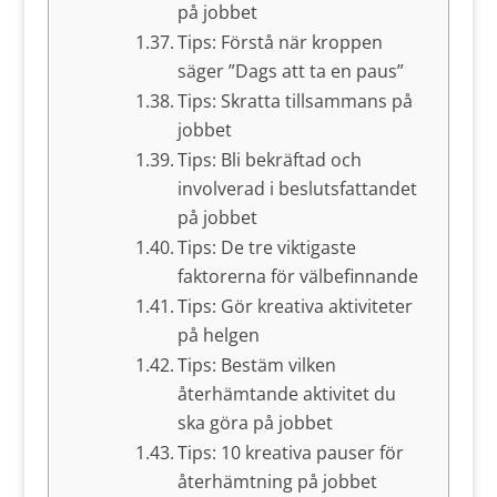
på jobbet
Tips: Förstå när kroppen
säger ”Dags att ta en paus”
Tips: Skratta tillsammans på
jobbet
Tips: Bli bekräftad och
involverad i beslutsfattandet
på jobbet
Tips: De tre viktigaste
faktorerna för välbefinnande
Tips: Gör kreativa aktiviteter
på helgen
Tips: Bestäm vilken
återhämtande aktivitet du
ska göra på jobbet
Tips: 10 kreativa pauser för
återhämtning på jobbet