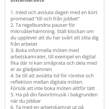
Inled och avsluta dagen med en kort
promenad ”till och från jobbet”
Ta regelbundna pauser för
mikroåterhämtning. Ställ klockan om
du upplever att du har svårt att slita dig
från arbetet
Boka informella möten med
arbetskamrater, till exempel en digital
fika där ni kan småprata och dela med
er av glädjeämnen
Se till att avsätta tid för rörelse och
reflektion mellan digitala möten.
Försök att inte boka möten alltför tätt
Ha på din favoritmusik i bakgrunden
när du jobbar
Ta med en arbetskamrat ut på