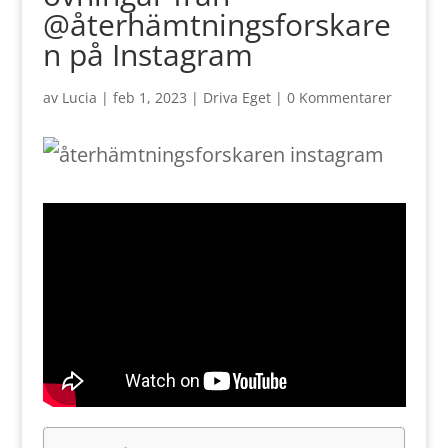
@återhämtningsforskare
n på Instagram
av
Lucia
|
feb 1, 2023
|
Driva Eget
|
0 Kommentarer