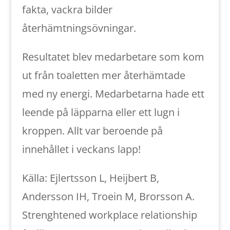
fakta, vackra bilder
återhämtningsövningar.
Resultatet blev medarbetare som kom
ut från toaletten mer återhämtade
med ny energi. Medarbetarna hade ett
leende på läpparna eller ett lugn i
kroppen. Allt var beroende på
innehållet i veckans lapp!
Källa: Ejlertsson L, Heijbert B,
Andersson IH, Troein M, Brorsson A.
Strenghtened workplace relationship