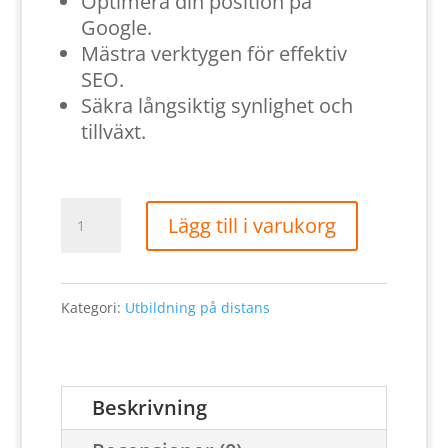
Optimera din position på
Google.
Mästra verktygen för effektiv
SEO.
Säkra långsiktig synlighet och
tillväxt.
Köp
Lägg till i varukorg
utbildning
i
Kategori:
Utbildning på distans
SEO
på
distans
Beskrivning
här