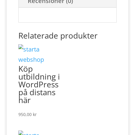
Recensioner (0)
mängd
Relaterade produkter
Köp
utbildning i
WordPress
på distans
här
950,00
kr