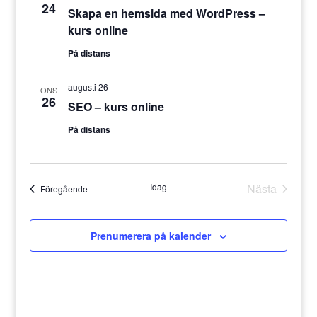
Navigati
24
Skapa en hemsida med WordPress –
kurs online
På distans
augusti 26
ONS
26
SEO – kurs online
På distans
Idag
Nästa
Evenemang
Föregående
Eveneman
Prenumerera på kalender