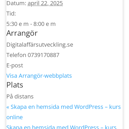
Datum:
april 22, 2025
Tid:
5:30 e m - 8:00 e m
Arrangör
Digitalaffärsutveckling.se
Telefon
0739170887
E-post
Visa Arrangör-webbplats
Plats
På distans
«
Skapa en hemsida med WordPress – kurs
online
Skapa en hemsida med WordPress – kurs