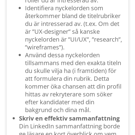
roller du är intresserad av.
Identifiera nyckelorden som
återkommer bland de titelrubriker
du är intresserad av. (t.ex. Om det
är ”UX-designer” så kanske
nyckelorden är ”UI/UX”, ”research”,
”wireframes”).
Använd dessa nyckelorden
tillsammans med den exakta titeln
du skulle vilja ha (i framtiden) för
att formulera din rubrik. Detta
kommer öka chansen att din profil
hittas av rekryterare som söker
efter kandidater med din
bakgrund och dina mål.
Skriv en effektiv sammanfattning
Din LinkedIn sammanfattning borde
ge läsare en kort överblick om vem